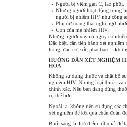
Người bị viêm gan C, lao phổi.
Những người hoạt động trong lĩ
người bị nhiễm HIV như công an
Phụ nữ mang thai nghi ngờ ph
Con của mẹ nhiễm HIV.
Những người này có nguy cơ nhiễm
Đặc biệt, cần tiến hành xét nghiệm 
họng, đau cơ, sốt, phát ban… khôn
HƯỚNG DẪN XÉT NGHIỆM H
HOÁ
Không sử dụng thuốc và chất bổ sung
nghiệm HIV. Những loại thuốc và c
chính xác. Nếu bạn đang dùng thuốc
cụ thể hơn.
Ngoài ra, không nên sử dụng các chấ
xét nghiệm để kết quả chẩn đoán đ
Buổi sáng là thời điểm tốt nhất để 