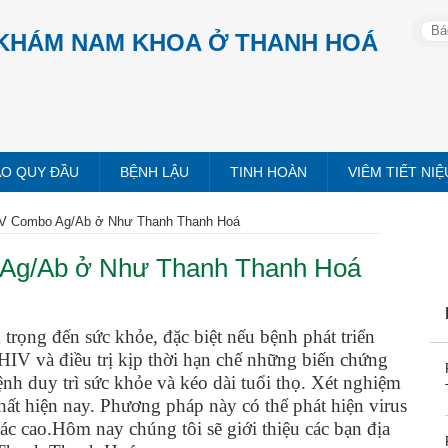
KHÁM NAM KHOA Ở THANH HOÁ
AO QUY ĐẦU
BỆNH LẬU
TINH HOÀN
VIÊM TIẾT NIỆ
IV Combo Ag/Ab ở Như Thanh Thanh Hoá
 Ag/Ab ở Như Thanh Thanh Hoá
rọng đến sức khỏe, đặc biệt nếu bệnh phát triển
IV và điều trị kịp thời hạn chế những biến chứng
h duy trì sức khỏe và kéo dài tuổi thọ. Xét nghiệm
 hiện nay. Phương pháp này có thể phát hiện virus
ác cao.Hôm nay chúng tôi sẽ giới thiệu các bạn địa