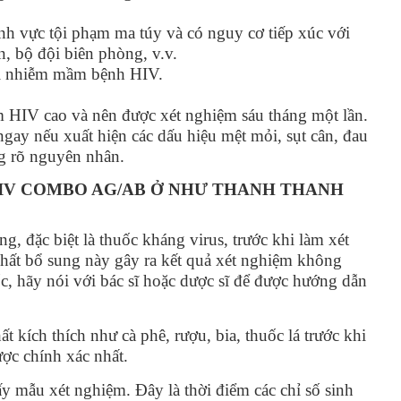
nh vực tội phạm ma túy và có nguy cơ tiếp xúc với
, bộ đội biên phòng, v.v.
ơi nhiễm mầm bệnh HIV.
 HIV cao và nên được xét nghiệm sáu tháng một lần.
ngay nếu xuất hiện các dấu hiệu mệt mỏi, sụt cân, đau
g rõ nguyên nhân.
IV COMBO AG/AB Ở NHƯ THANH THANH
, đặc biệt là thuốc kháng virus, trước khi làm xét
hất bổ sung này gây ra kết quả xét nghiệm không
, hãy nói với bác sĩ hoặc dược sĩ để được hướng dẫn
t kích thích như cà phê, rượu, bia, thuốc lá trước khi
ược chính xác nhất.
lấy mẫu xét nghiệm. Đây là thời điểm các chỉ số sinh