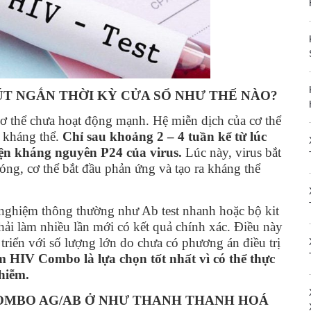
T NGẮN THỜI KỲ CỬA SỔ NHƯ THẾ NÀO?
cơ thể chưa hoạt động mạnh. Hệ miễn dịch của cơ thể
t kháng thể.
Chỉ sau khoảng 2 – 4 tuần kể từ lúc
hiện kháng nguyên P24 của virus.
Lúc này, virus bắt
óng, cơ thể bắt đầu phản ứng và tạo ra kháng thể
ghiệm thông thường như Ab test nhanh hoặc bộ kit
 phải làm nhiều lần mới có kết quả chính xác. Điều này
 triển với số lượng lớn do chưa có phương án điều trị
m HIV Combo là lựa chọn tốt nhất vì có thể thực
nhiễm.
COMBO AG/AB Ở NHƯ THANH THANH HOÁ