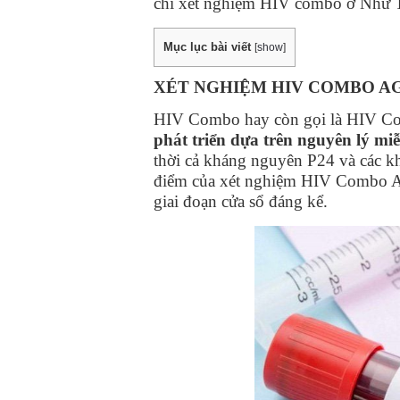
chỉ xét nghiệm HIV combo ở Như
Mục lục bài viết
[
show
]
XÉT NGHIỆM HIV COMBO AG
HIV Combo hay còn gọi là HIV C
phát triển dựa trên nguyên lý mi
thời cả kháng nguyên P24 và các k
điểm của xét nghiệm HIV Combo Ag/
giai đoạn cửa sổ đáng kể.