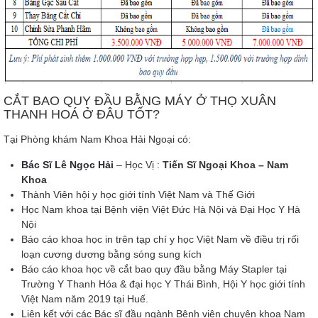
CẮT BAO QUY ĐẦU BẰNG MÁY Ở THỌ XUÂN
THANH HOÁ Ở ĐÂU TỐT?
Tại Phòng khám Nam Khoa Hải Ngoại có:
Bác Sĩ Lê Ngọc Hải
– Học Vị :
Tiến Sĩ Ngoại Khoa – Nam
Khoa
Thành Viên hội y học giới tính Việt Nam và Thế Giới
Học Nam khoa tại Bệnh viện Việt Đức Hà Nội và Đại Học Y Hà
Nội
Báo cáo khoa học in trên tạp chí y học Việt Nam về điều trị rối
loạn cương dương bằng sóng sung kích
Báo cáo khoa học về cắt bao quy đầu bằng Máy Stapler tại
Trường Y Thanh Hóa & đại học Y Thái Bình, Hội Y học giới tính
Việt Nam năm 2019 tại Huế.
Liên kết với các Bác sĩ đầu ngành Bệnh viện chuyên khoa Nam