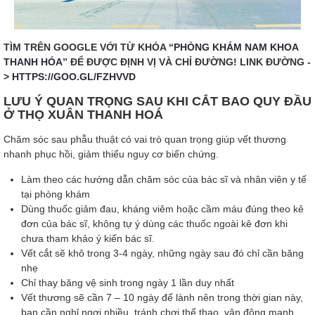
TÌM TRÊN GOOGLE VỚI TỪ KHÓA “
PHÒNG KHÁM NAM KHOA
THANH HÓA
” ĐỂ ĐƯỢC ĐỊNH VỊ VÀ CHỈ ĐƯỜNG! LINK ĐƯỜNG -
>
HTTPS://GOO.GL/FZHVVD
LƯU Ý QUAN TRỌNG SAU KHI CẮT BAO QUY ĐẦU
Ở THỌ XUÂN
THANH HOÁ
Chăm sóc sau phẫu thuật có vai trò quan trọng giúp vết thương
nhanh phục hồi, giảm thiểu nguy cơ biến chứng.
Làm theo các hướng dẫn chăm sóc của bác sĩ và nhân viên y tế
tại phòng khám
Dùng thuốc giảm đau, kháng viêm hoặc cầm máu đúng theo kê
đơn của bác sĩ, không tự ý dùng các thuốc ngoài kê đơn khi
chưa tham khảo ý kiến bác sĩ.
Vết cắt sẽ khô trong 3-4 ngày, những ngày sau đó chỉ cần băng
nhẹ
Chỉ thay băng vệ sinh trong ngày 1 lần duy nhất
Vết thương sẽ cần 7 – 10 ngày để lành nên trong thời gian này,
bạn cần nghỉ ngơi nhiều, tránh chơi thể thao, vận động mạnh,