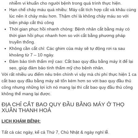
nhiễm vi khuẩn cho người bệnh trong quá trình thực hiện.
Hạn chế chảy máu quá nhiều: Máy cắt tích hợp cắt và khâu cùng
lúc nên ít chảy máu hơn. Thậm chí là không chảy máu so với
biện pháp cắt thủ công
Thời gian phục hồi nhanh chóng: Bệnh nhân cắt bằng máy có
thời gian hồi phục nhanh hơn so với cắt bằng phương pháp
truyền thống.
Không cần cắt chỉ: Các ghim của máy sẽ tự động rơi ra sau
khoảng từ 7 – 10 ngày.
Đảm bảo tính thẩm mỹ cao: Cắt bao quy đầu bằng máy ít để lại
sẹo, giúp đảm bảo tính thẩm mỹ cho bệnh nhân.
Với rất nhiều ưu điểm nêu trên chính vì vậy mà chi phí thực hiện 1 ca
cắt bao quy đầu bằng máy sẽ tốn kém hơn so với bao quy đầu thủ
công nhưng những lợi ích nó mang lại thì cắt bao quy đầu thủ công
không thể mang lại được.
ĐỊA CHỈ CẮT BAO QUY ĐẦU BẰNG MÁY Ở THỌ
XUÂN THANH HOÁ
LỊCH KHÁM BỆNH:
Tất cả các ngày, kể cả Thứ 7, Chủ Nhật & ngày nghỉ lễ.