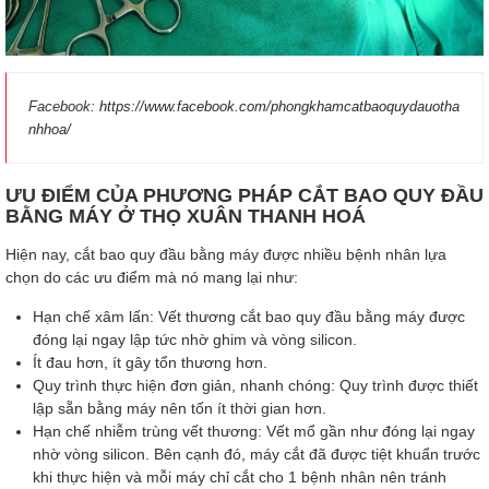
Facebook:
https://www.facebook.com/phongkhamcatbaoquydauotha
nhhoa/
ƯU ĐIỂM CỦA PHƯƠNG PHÁP CẮT BAO QUY ĐẦU
BẰNG MÁY Ở THỌ XUÂN
THANH HOÁ
Hiện nay, cắt bao quy đầu bằng máy được nhiều bệnh nhân lựa
chọn do các ưu điểm mà nó mang lại như:
Hạn chế xâm lấn: Vết thương cắt bao quy đầu bằng máy được
đóng lại ngay lập tức nhờ ghim và vòng silicon.
Ít đau hơn, ít gây tổn thương hơn.
Quy trình thực hiện đơn giản, nhanh chóng: Quy trình được thiết
lập sẵn bằng máy nên tốn ít thời gian hơn.
Hạn chế nhiễm trùng vết thương: Vết mổ gần như đóng lại ngay
nhờ vòng silicon. Bên cạnh đó, máy cắt đã được tiệt khuẩn trước
khi thực hiện và mỗi máy chỉ cắt cho 1 bệnh nhân nên tránh