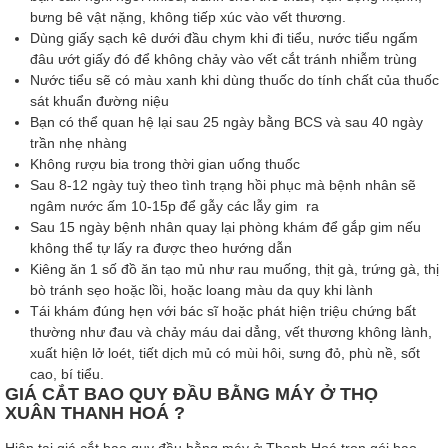
bưng bê vật nặng, không tiếp xúc vào vết thương.
Dùng giấy sạch kê dưới đầu chym khi đi tiểu, nước tiểu ngấm
đâu ướt giấy đó để không chảy vào vết cắt tránh nhiễm trùng
Nước tiểu sẽ có màu xanh khi dùng thuốc do tính chất của thuốc
sát khuẩn đường niệu
Bạn có thể quan hệ lại sau 25 ngày bằng BCS và sau 40 ngày
trần nhẹ nhàng
Không rượu bia trong thời gian uống thuốc
Sau 8-12 ngày tuỳ theo tình trạng hồi phục mà bệnh nhân sẽ
ngâm nước ấm 10-15p để gẫy các lẫy gim ra
Sau 15 ngày bệnh nhân quay lại phòng khám để gắp gim nếu
không thể tự lấy ra được theo hướng dẫn
Kiêng ăn 1 số đồ ăn tạo mủ như rau muống, thịt gà, trứng gà, thị
bò tránh sẹo hoặc lồi, hoặc loang màu da quy khi lành
Tái khám đúng hẹn với bác sĩ hoặc phát hiện triệu chứng bất
thường như đau và chảy máu dai dẳng, vết thương không lành,
xuất hiện lở loét, tiết dịch mủ có mùi hôi, sưng đỏ, phù nề, sốt
cao, bí tiểu.
GIÁ CẮT BAO QUY ĐẦU BẰNG MÁY Ở THỌ
XUÂN
THANH HOÁ ?
Hiện tại giá cắt bao quy đầu bằng máy ở Thanh Hoá trọn gói bao