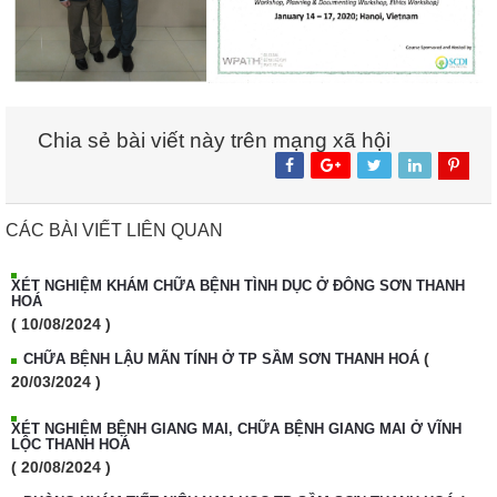
Chia sẻ bài viết này trên mạng xã hội
CÁC BÀI VIẾT LIÊN QUAN
XÉT NGHIỆM KHÁM CHỮA BỆNH TÌNH DỤC Ở ĐÔNG SƠN THANH
HOÁ
( 10/08/2024 )
(
CHỮA BỆNH LẬU MÃN TÍNH Ở TP SẦM SƠN THANH HOÁ
20/03/2024 )
XÉT NGHIỆM BỆNH GIANG MAI, CHỮA BỆNH GIANG MAI Ở VĨNH
LỘC THANH HOÁ
( 20/08/2024 )