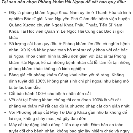
Tại sao nên chọn Phòng khám Hải Ngoại để cắt bao quy đầu:
Đây là phòng khám Ngoại Khoa Nam uy tín ở Thanh Hóa có kinh
nghiệm Bác sĩ giỏi Như: Nguyên Phó Giám đốc bệnh viện huyện
Quảng Xương chuyên Ngoại Khoa Phẫu Thuật, Tiến Sĩ Nam
Khoa Tại Học viện Quân Y: Lê Ngọc Hải Cùng các Bác sĩ giỏi
khác
Số lượng cắt bao quy đầu ở Phòng khám lên đến cả nghìn bệnh
nhân, Xử lý và khắc phục toàn bộ mọi sự cố y khoa với các bác
sĩ Ngoại Khoa chỉnh hình là điều đơn giản với Bác sĩ tại Phòng
khám Hải Ngoại, kể cả những bệnh nhân cắt lỗi làm lỗi tại những
phòng khám khác không có kinh nghiệm.
Bảng giá cắt phòng khám Công khai niêm yết rõ ràng. Khẳng
định tuyệt đối 100% không phát sinh chi phí ngoài như bảng mô
tả từ lúc ban đầu
Cắt bảo hành 100% cho bệnh nhân đến cắt.
Vết cắt tại Phòng khám chúng tôi cam đoan 100% là vết cắt
phẳng và thẩm mỹ rất cao dù là phương pháp cắt đơn giản nhất
Với Phương pháp cắt Máy Tự Động Khâu gần như là không để
lại sẹo, không chảy máu, và gây đau đớn.
Máy cắt tự động khâu dùng 1 lần duy nhất: Đảm bảo an toàn
tuyệt đối cho bệnh nhân, không bao giờ lây nhiễm chéo và nguy