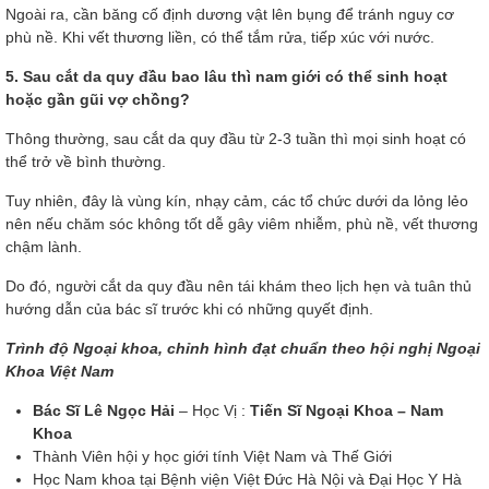
Ngoài ra, cần băng cố định dương vật lên bụng để tránh nguy cơ
phù nề. Khi vết thương liền, có thể tắm rửa, tiếp xúc với nước.
5. Sau cắt da quy đầu bao lâu thì nam giới có thể sinh hoạt
hoặc gần gũi vợ chồng?
Thông thường, sau cắt da quy đầu từ 2-3 tuần thì mọi sinh hoạt có
thể trở về bình thường.
Tuy nhiên, đây là vùng kín, nhạy cảm, các tổ chức dưới da lỏng lẻo
nên nếu chăm sóc không tốt dễ gây viêm nhiễm, phù nề, vết thương
chậm lành.
Do đó, người cắt da quy đầu nên tái khám theo lịch hẹn và tuân thủ
hướng dẫn của bác sĩ trước khi có những quyết định.
Trình độ Ngoại khoa, chỉnh hình đạt chuẩn theo hội nghị Ngoại
Khoa Việt Nam
Bác Sĩ Lê Ngọc Hải
– Học Vị :
Tiến Sĩ Ngoại Khoa – Nam
Khoa
Thành Viên hội y học giới tính Việt Nam và Thế Giới
Học Nam khoa tại Bệnh viện Việt Đức Hà Nội và Đại Học Y Hà