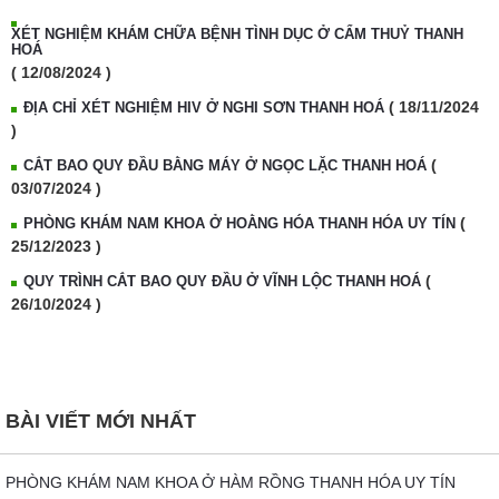
XÉT NGHIỆM KHÁM CHỮA BỆNH TÌNH DỤC Ở CẨM THUỶ THANH
HOÁ
( 12/08/2024 )
( 18/11/2024
ĐỊA CHỈ XÉT NGHIỆM HIV Ở NGHI SƠN THANH HOÁ
)
(
CẮT BAO QUY ĐẦU BẰNG MÁY Ở NGỌC LẶC THANH HOÁ
03/07/2024 )
(
PHÒNG KHÁM NAM KHOA Ở HOẰNG HÓA THANH HÓA UY TÍN
25/12/2023 )
(
QUY TRÌNH CẮT BAO QUY ĐẦU Ở VĨNH LỘC THANH HOÁ
26/10/2024 )
BÀI VIẾT MỚI NHẤT
PHÒNG KHÁM NAM KHOA Ở HÀM RỒNG THANH HÓA UY TÍN