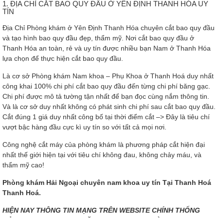
1. ĐỊA CHỈ CẮT BAO QUY ĐẦU Ở YÊN ĐỊNH THANH HÓA UY
TÍN
Địa Chỉ Phòng khám ở Yên Định Thanh Hóa chuyên cắt bao quy đầu
và tạo hình bao quy đầu đẹp, thẩm mỹ. Nơi cắt bao quy đầu ở
Thanh Hóa an toàn, rẻ và uy tín được nhiều bạn Nam ở Thanh Hóa
lựa chọn để thực hiện cắt bao quy đầu.
Là cơ sở Phòng khám Nam khoa – Phụ Khoa ở Thanh Hoá duy nhất
công khai 100% chi phí cắt bao quy đầu đến từng chi phí băng gạc.
Chi phí được mô tả tường tận nhất để bạn đọc cùng nắm thông tin.
Và là cơ sở duy nhất không có phát sinh chi phí sau cắt bao quy đầu.
Cắt đúng 1 giá duy nhất công bố tại thời điểm cắt –> Đây là tiêu chí
vượt bậc hàng đầu cực kì uy tín so với tất cả mọi nơi.
Công nghệ cắt máy của phòng khám là phương pháp cắt hiện đại
nhất thế giới hiện tại với tiêu chí không đau, không chảy máu, và
thẩm mỹ cao!
Phòng khám Hải Ngoại chuyên nam khoa uy tín Tại Thanh Hoá
Thanh Hoá.
HIỆN NAY THÔNG TIN MẠNG TRÊN WEBSITE CHÍNH THỐNG