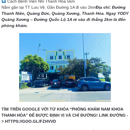
Cách Bệnh Viện Nhi Thanh Hóa 5km.
Nằm gần tại TT Lưu Vệ. Gần Đường 1A đi vào 2km
Địa chỉ:
Đường
Thanh Niên, Quảng Đức, Quảng Xương, Thanh Hóa. Ngay YODY
Quảng Xương – Đường Quốc Lộ 1A rẻ vào đi thẳng 2km là đến
phòng khám.
TÌM TRÊN GOOGLE VỚI TỪ KHÓA “
PHÒNG KHÁM NAM KHOA
THANH HÓA
” ĐỂ ĐƯỢC ĐỊNH VỊ VÀ CHỈ ĐƯỜNG! LINK ĐƯỜNG -
>
HTTPS://GOO.GL/FZHVVD