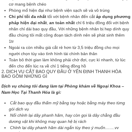
cơ mang bệnh chéo
Phòng mổ hiện đại như bệnh viện sạch sẽ và vô trùng
Chi phí tối đa nhất
tối với bệnh nhân đến cắt
áp dụng phương
pháp hiện đại nhất
,
an toàn nhất
chỉ 6 triệu đồng đối với bệnh
nhân chỉ dài bao quy đầu, Với những bệnh nhân bị hẹp dính quy
đầu chúng tôi mất công đoạn tách dính nên sẽ phát sinh thêm
1tr
Ngoài ra còn nhiều giá cắt rẻ hơn từ 3,5 triệu đồng cho mọi
người chọn tùy vào tình hình tài chính bản thân
Toàn bô thời gian làm không phải chờ đợi, cực kì nhanh, từ lúc
đến cho đến lúc ra về chỉ 1 tiếng đồng hồ
2. DỊCH VỤ CẮT BAO QUY ĐẦU Ở YÊN ĐỊNH THANH HÓA
BAO GỒM NHỮNG GÌ
Dịch vụ chúng tôi đang làm tại Phòng khám về Ngoại Khoa –
Nam Học Tại Thanh Hóa là gì:
Cắt bao quy đầu thẩm mỹ bằng tay hoặc bằng máy theo từng
gói dịch vụ
Nối chỉnh lại dây phanh hãm, hay còn gọi là dây chằng đầu
dương vật khi không may quan hệ bị rách
Chỉnh lại dây phanh hãm dài ngắn tùy theo ý muốn…….vv