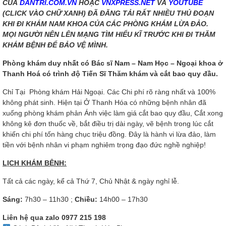
CỦA
DANTRI.COM.VN
HOẶC
VNXPRESS.NET
VÀ
YOUTUBE
(CLICK VÀO CHỮ XANH) ĐÃ ĐĂNG TẢI RẤT NHIỀU THỦ ĐOẠN
KHI ĐI KHÁM NAM KHOA CỦA CÁC PHÒNG KHÁM LỪA ĐẢO.
MỌI NGƯỜI NÊN LÊN MẠNG TÌM HIỂU KĨ TRƯỚC KHI ĐI THĂM
KHÁM BỆNH ĐỂ BẢO VỆ MÌNH.
Phòng khám duy nhất có Bác sĩ Nam – Nam Học – Ngoại khoa ở
Thanh Hoá có trình độ Tiến Sĩ Thăm khám và cắt bao quy đầu.
Chỉ Tại Phòng khám Hải Ngoại. Các Chi phí rõ ràng nhất và 100%
không phát sinh. Hiện tại Ở Thanh Hóa có những bệnh nhân đã
xuống phòng khám phản Ánh việc làm giá cắt bao quy đầu, Cắt xong
không kê đơn thuốc về, bắt điều trị dài ngày, vẽ bệnh trong lúc cắt
khiến chi phí tốn hàng chục triệu đồng. Đây là hành vi lừa đảo, làm
tiền với bệnh nhân vi phạm nghiêm trọng đạo đức nghề nghiệp!
LỊCH KHÁM BỆNH:
Tất cả các ngày, kể cả Thứ 7, Chủ Nhật & ngày nghỉ lễ.
Sáng:
7h30 – 11h30 ;
Chiều:
14h00 – 17h30
Liên hệ qua zalo
0977 215 198