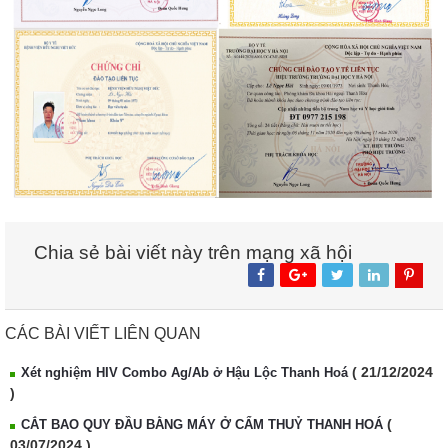
Chia sẻ bài viết này trên mạng xã hội
CÁC BÀI VIẾT LIÊN QUAN
( 21/12/2024
Xét nghiệm HIV Combo Ag/Ab ở Hậu Lộc Thanh Hoá
)
(
CẮT BAO QUY ĐẦU BẰNG MÁY Ở CẨM THUỶ THANH HOÁ
03/07/2024 )