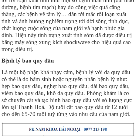
tới rối loạn xuất tinh như một số bệnh mãn tính (đái tháo
đường, bệnh tim mạch) hay do công việc quá căng
thẳng, các bệnh về tâm lý… dẫn tới mắc rối loạn xuất
tinh và ảnh hưởng nghiêm trọng tới đời sống tình dục,
chất lượng cuộc sống của nam giới và hạnh phúc gia
đình. Hiện này tình trạng xuất tinh sớm đã được điều trị
bằng máy sóng xung kích shockwave cho hiệu quả cao
trong điều trị.
Bệnh lý bao quy đầu
Là một bộ phận khá nhạy cảm, bệnh lý với da quy đầu
có thể là do bẩm sinh hoặc nguyên nhân bệnh lý như:
hẹp bao quy đầu, nghẹt bao quy đầu, dài bao quy đầu,
viêm bao quy đầu, khô da quy đầu. Phòng khám là cơ
sở chuyên cắt và tạo hình bao quy đầu với số lượng cực
lớn tại Thanh Hoá. Độ tuổi cắt bao quy đầu từ 12 tuổi
cho đến 65-70 tuổi tuỳ từng vào nhu cầu của nam giới.