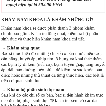
ngoại hiện tại là 50.000 VNĐ
KHÁM NAM KHOA LÀ KHÁM NHỮNG GÌ?
Khám nam khoa sẽ được phân thành 3 nhóm khám
chính bao gồm: Kiểm tra tổng quát, kiểm tra bộ phận
sinh dục và thực hiện khám nam khoa chi tiết.
Khám tổng quát
Bác sĩ thực hiện đo những chỉ số cơ bản như chiều cao,
cân nặng, huyết áp, nhịp tim, ổ bụng và khai thác thêm
các bệnh lý đi kèm (nếu có): bệnh tuyến giáp, tăng huyết
áp, đái tháo đường, béo phì…để kiểm tra sức khỏe toàn
diện; hoặc những thủ thuật đã từng thực hiện, đặc biệt là
trên cơ quan sinh dục.
Khám bộ phận sinh dục nam
Sau khi đo các chỉ số cơ bản, bác sĩ tiến hành khám trực
tiếp đến bộ phận sinh dục để kiểm tra xem có các dấu
hiệu bất thường hay không.