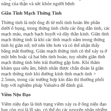
năng của thận và sức khỏe người bệnh
Giãn Tĩnh Mạch Thừng Tinh
Thừng tinh là một ống đi từ mỗi tinh hoàn lên phần
dưới ổ bụng, trong thừng tinh chứa các ống dẫn tinh, các
mạch máu, mạch bạch huyết và dây thần kinh. Giãn tĩnh
mạch thừng tinh là khi các tĩnh mạch nằm trong thừng
tinh bị giãn nở, trở nên lớn hơn và có thể nhận thấy
bằng mắt thường. Giãn mạch thừng tinh có thể xảy ra ở
một bên hoặc cả hai bên tinh hoàn, tuy nhiên giãn tĩnh
mạch thừng tinh bên trái thường gặp hơn. Khi thăm
khám qua siêu âm, bệnh nhân được chẩn đoán là giãn
mạch thừng tinh khi đường kính tĩnh mạch tinh >
2.5mm, trong các trường hợp kín đáo thì thường phối
hợp với nghiệm pháp Valsalva để đánh giá.
Viêm Nệu Đạo
Viêm niệu đạo là tình trạng viêm xảy ra ở ống niệu đạo
hay còn gọi là lỗ sáo, có thể do các nguyên nhân nhiễm