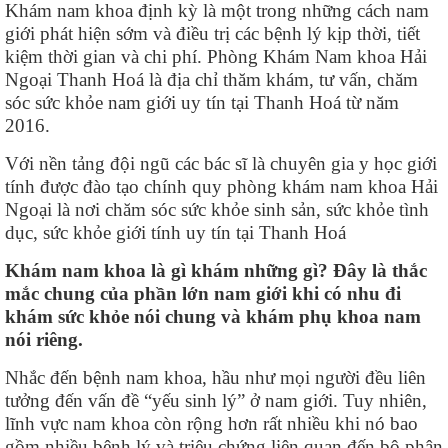
Khám nam khoa định kỳ là một trong những cách nam
giới phát hiện sớm và điều trị các bệnh lý kịp thời, tiết
kiệm thời gian và chi phí. Phòng Khám Nam khoa Hải
Ngoại Thanh Hoá là địa chỉ thăm khám, tư vấn, chăm
sóc sức khỏe nam giới uy tín tại Thanh Hoá từ năm
2016.
Với nền tảng đội ngũ các bác sĩ là chuyên gia y học giới
tính được đào tạo chính quy phòng khám nam khoa Hải
Ngoại là nơi chăm sóc sức khỏe sinh sản, sức khỏe tình
dục, sức khỏe giới tính uy tín tại Thanh Hoá
Khám nam khoa là gì khám những gì? Đây là thắc
mắc chung của phần lớn nam giới khi có nhu đi
khám sức khỏe nói chung và khám phụ khoa nam
nói riêng.
Nhắc đến bệnh nam khoa, hầu như mọi người đều liên
tưởng đến vấn đề “yếu sinh lý” ở nam giới. Tuy nhiên,
lĩnh vực nam khoa còn rộng hơn rất nhiều khi nó bao
gồm nhiều bệnh lý và triệu chứng liên quan đến bộ phận