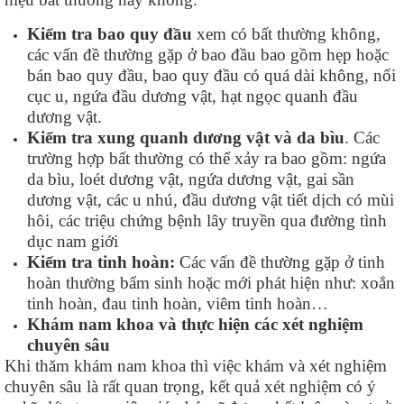
Kiểm tra bao quy đầu
xem có bất thường không,
các vấn đề thường gặp ở bao đầu bao gồm hẹp hoặc
bán bao quy đầu, bao quy đầu có quá dài không, nổi
cục u, ngứa đầu dương vật, hạt ngọc quanh đầu
dương vật.
Kiểm tra xung quanh dương vật và da bìu
. Các
trường hợp bất thường có thể xảy ra bao gồm: ngứa
da bìu, loét dương vật, ngứa dương vật, gai sần
dương vật, các u nhú, đầu dương vật tiết dịch có mùi
hôi, các triệu chứng bệnh lây truyền qua đường tình
dục nam giới
Kiểm tra tinh hoàn:
Các vấn đề thường gặp ở tinh
hoàn thường bẩm sinh hoặc mới phát hiện như: xoắn
tinh hoàn, đau tinh hoàn, viêm tinh hoàn…
Khám nam khoa và thực hiện các xét nghiệm
chuyên sâu
Khi thăm khám nam khoa thì việc khám và xét nghiệm
chuyên sâu là rất quan trọng, kết quả xét nghiệm có ý