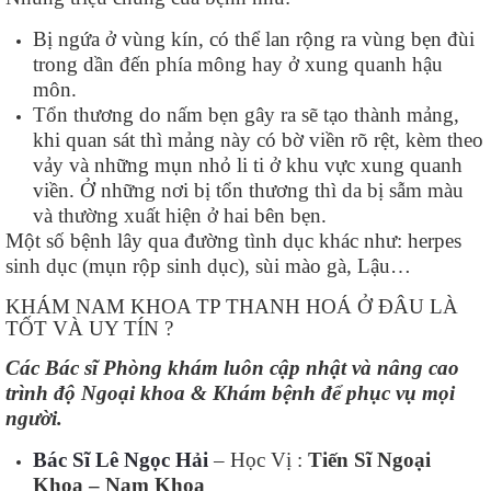
Bị ngứa ở vùng kín, có thể lan rộng ra vùng bẹn đùi
trong dần đến phía mông hay ở xung quanh hậu
môn.
Tổn thương do nấm bẹn gây ra sẽ tạo thành mảng,
khi quan sát thì mảng này có bờ viền rõ rệt, kèm theo
vảy và những mụn nhỏ li ti ở khu vực xung quanh
viền. Ở những nơi bị tổn thương thì da bị sẫm màu
và thường xuất hiện ở hai bên bẹn.
Một số bệnh lây qua đường tình dục khác như: herpes
sinh dục (mụn rộp sinh dục), sùi mào gà, Lậu…
KHÁM NAM KHOA TP THANH HOÁ Ở ĐÂU LÀ
TỐT VÀ UY TÍN ?
Các Bác sĩ Phòng khám luôn cập nhật và nâng cao
trình độ Ngoại khoa & Khám bệnh để phục vụ mọi
người.
Bác Sĩ Lê Ngọc Hải
– Học Vị :
Tiến Sĩ Ngoại
Khoa – Nam Khoa