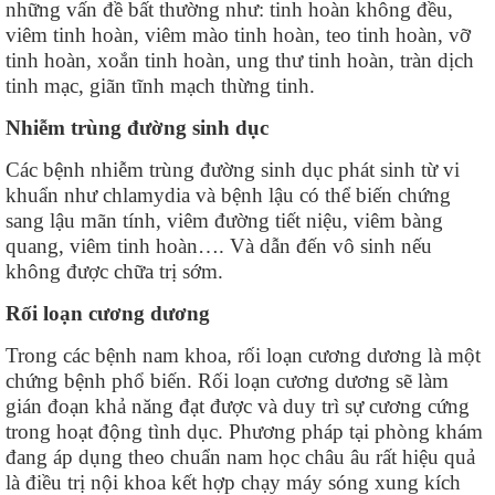
những vấn đề bất thường như: tinh hoàn không đều,
viêm tinh hoàn, viêm mào tinh hoàn, teo tinh hoàn, vỡ
tinh hoàn, xoắn tinh hoàn, ung thư tinh hoàn, tràn dịch
tinh mạc, giãn tĩnh mạch thừng tinh.
Nhiễm trùng đường sinh dục
Các bệnh nhiễm trùng đường sinh dục phát sinh từ vi
khuẩn như chlamydia và bệnh lậu có thể biến chứng
sang lậu mãn tính, viêm đường tiết niệu, viêm bàng
quang, viêm tinh hoàn…. Và dẫn đến vô sinh nếu
không được chữa trị sớm.
Rối loạn cương dương
Trong các bệnh nam khoa, rối loạn cương dương là một
chứng bệnh phổ biến. Rối loạn cương dương sẽ làm
gián đoạn khả năng đạt được và duy trì sự cương cứng
trong hoạt động tình dục. Phương pháp tại phòng khám
đang áp dụng theo chuẩn nam học châu âu rất hiệu quả
là điều trị nội khoa kết hợp chạy máy sóng xung kích