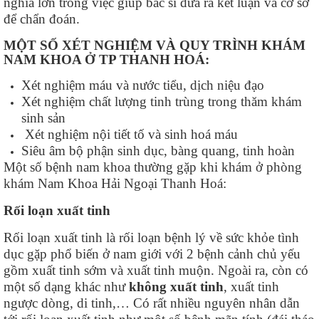
nghĩa lớn trong việc giúp bác sĩ đưa ra kết luận và cơ sở
để chẩn đoán.
MỘT SỐ XÉT NGHIỆM VÀ QUY TRÌNH KHÁM
NAM KHOA Ở TP THANH HOÁ:
Xét nghiệm máu và nước tiểu, dịch niệu đạo
Xét nghiệm chất lượng tinh trùng trong thăm khám
sinh sản
Xét nghiệm nội tiết tố và sinh hoá máu
Siêu âm bộ phận sinh dục, bàng quang, tinh hoàn
Một số bệnh nam khoa thường gặp khi khám ở phòng
khám Nam Khoa Hải Ngoại Thanh Hoá:
Rối loạn xuất tinh
Rối loạn xuất tinh là rối loạn bệnh lý về sức khỏe tình
dục gặp phổ biến ở nam giới với 2 bệnh cảnh chủ yếu
gồm xuất tinh sớm và xuất tinh muộn. Ngoài ra, còn có
một số dạng khác như
không xuất tinh
, xuất tinh
ngược dòng, di tinh,… Có rất nhiều nguyên nhân dẫn