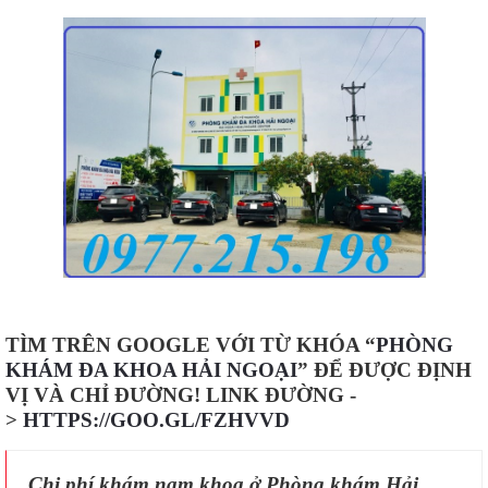
TÌM TRÊN GOOGLE VỚI TỪ KHÓA “
PHÒNG
KHÁM ĐA KHOA HẢI NGOẠI
” ĐỂ ĐƯỢC ĐỊNH
VỊ VÀ CHỈ ĐƯỜNG! LINK ĐƯỜNG -
>
HTTPS://GOO.GL/FZHVVD
Chi phí khám nam khoa ở Phòng khám Hải