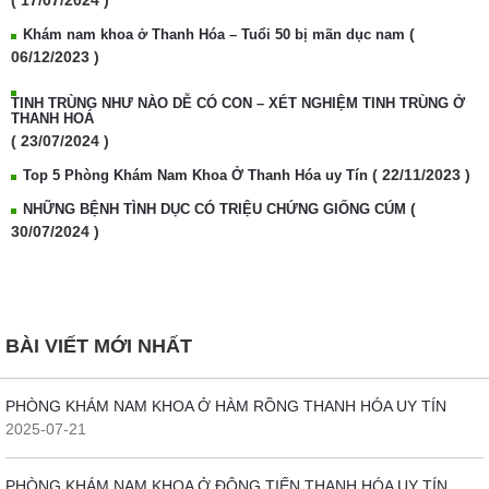
( 17/07/2024 )
(
Khám nam khoa ở Thanh Hóa – Tuổi 50 bị mãn dục nam
06/12/2023 )
TINH TRÙNG NHƯ NÀO DỄ CÓ CON – XÉT NGHIỆM TINH TRÙNG Ở
THANH HOÁ
( 23/07/2024 )
( 22/11/2023 )
Top 5 Phòng Khám Nam Khoa Ở Thanh Hóa uy Tín
(
NHỮNG BỆNH TÌNH DỤC CÓ TRIỆU CHỨNG GIỐNG CÚM
30/07/2024 )
BÀI VIẾT MỚI NHẤT
PHÒNG KHÁM NAM KHOA Ở HÀM RỒNG THANH HÓA UY TÍN
2025-07-21
PHÒNG KHÁM NAM KHOA Ở ĐÔNG TIẾN THANH HÓA UY TÍN