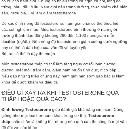
có lợi cho nam giới. Chúng có nhiều trong cá ngừ, cá hồi, lòng đỏ
trứng, hàu, dầu ô liu. Nam giới nên tránh đường, thực phẩm chế biến
sẵn, rượu bia… vì làm giảm testosterone.
Để xác định nồng độ testosterone, nam giới phải có thể thực hiện
các xét nghiệm máu. Mức testosterone bình thường ở nam giới
trưởng thành dao động khoảng 280 đến 1.100 nanogram mỗi
deciliter (ng/dL). Nếu nồng độ testosterone giảm xuống dưới ngưỡng
này có thể là dấu hiệu của vấn đề về tuyến yên.
Bé trai có thể là dậy thì muộn.
Mức testosterone thấp có thể làm tăng nguy cơ rối loạn cương
dương, mệt mỏi, trầm cảm, giảm ham muốn tình dục, ít cơ bắp…
Nếu gặp những triệu chứng này, nam giới nên sớm gặp bác sĩ Nam
khoa để được khám và điều trị.
ĐIỀU GÌ XẢY RA KHI TESTOSTERONE QUÁ
THẤP HOẶC QUÁ CAO?
Định lượng Testosterone
giúp đánh giá khả năng sinh sản. Cũng
giống như mọi loại hormone khác trong cơ thể,
Testosterone
thấp
chắc chắn là không tốt, nhưng nếu quá cao thì cũng là một vấn
đề đối với sức khỏe.