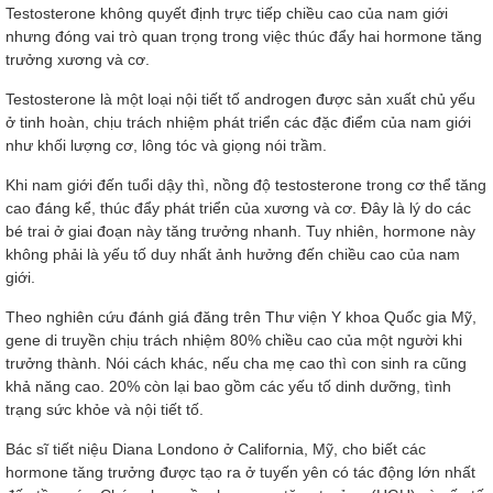
Testosterone không quyết định trực tiếp chiều cao của nam giới
nhưng đóng vai trò quan trọng trong việc thúc đẩy hai hormone tăng
trưởng xương và cơ.
Testosterone là một loại nội tiết tố androgen được sản xuất chủ yếu
ở tinh hoàn, chịu trách nhiệm phát triển các đặc điểm của nam giới
như khối lượng cơ, lông tóc và giọng nói trầm.
Khi nam giới đến tuổi dậy thì, nồng độ testosterone trong cơ thể tăng
cao đáng kể, thúc đẩy phát triển của xương và cơ. Đây là lý do các
bé trai ở giai đoạn này tăng trưởng nhanh. Tuy nhiên, hormone này
không phải là yếu tố duy nhất ảnh hưởng đến chiều cao của nam
giới.
Theo nghiên cứu đánh giá đăng trên Thư viện Y khoa Quốc gia Mỹ,
gene di truyền chịu trách nhiệm 80% chiều cao của một người khi
trưởng thành. Nói cách khác, nếu cha mẹ cao thì con sinh ra cũng
khả năng cao. 20% còn lại bao gồm các yếu tố dinh dưỡng, tình
trạng sức khỏe và nội tiết tố.
Bác sĩ tiết niệu Diana Londono ở California, Mỹ, cho biết các
hormone tăng trưởng được tạo ra ở tuyến yên có tác động lớn nhất