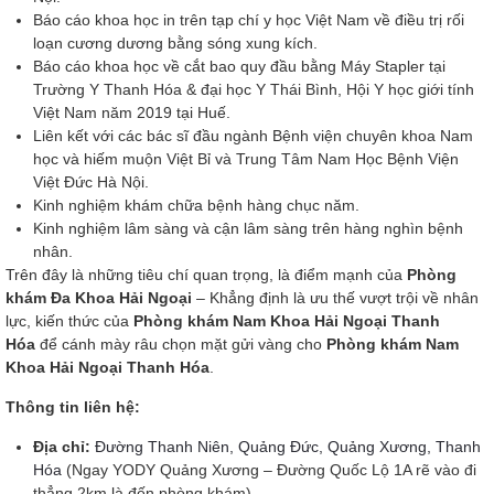
Báo cáo khoa học in trên tạp chí y học Việt Nam về điều trị rối
loạn cương dương bằng sóng xung kích.
Báo cáo khoa học về cắt bao quy đầu bằng Máy Stapler tại
Trường Y Thanh Hóa & đại học Y Thái Bình, Hội Y học giới tính
Việt Nam năm 2019 tại Huế.
Liên kết với các bác sĩ đầu ngành Bệnh viện chuyên khoa Nam
học và hiếm muộn Việt Bỉ và Trung Tâm Nam Học Bệnh Viện
Việt Đức Hà Nội.
Kinh nghiệm khám chữa bệnh hàng chục năm.
Kinh nghiệm lâm sàng và cận lâm sàng trên hàng nghìn bệnh
nhân.
Trên đây là những tiêu chí quan trọng, là điểm mạnh của
Phòng
khám Đa Khoa Hải Ngoại
– Khẳng định là ưu thế vượt trội về nhân
lực, kiến thức của
Phòng khám Nam Khoa Hải Ngoại Thanh
Hóa
để cánh mày râu chọn mặt gửi vàng cho
Phòng khám Nam
Khoa Hải Ngoại Thanh Hóa
.
Thông tin liên hệ:
Địa chỉ:
Đường Thanh Niên, Quảng Đức, Quảng Xương, Thanh
Hóa
(Ngay YODY Quảng Xương – Đường Quốc Lộ 1A rẽ vào đi
thẳng 2km là đến phòng khám)