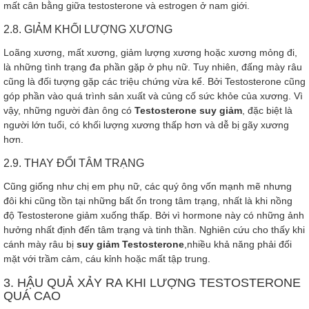
mất cân bằng giữa testosterone và estrogen ở nam giới.
2.8. GIẢM KHỐI LƯỢNG XƯƠNG
Loãng xương, mất xương, giảm lượng xương hoặc xương mỏng đi,
là những tình trạng đa phần gặp ở phụ nữ. Tuy nhiên, đấng mày râu
cũng là đối tượng gặp các triệu chứng vừa kể. Bởi Testosterone cũng
góp phần vào quá trình sản xuất và củng cố sức khỏe của xương. Vì
vậy, những người đàn ông có
Testosterone suy giảm
, đặc biệt là
người lớn tuổi, có khối lượng xương thấp hơn và dễ bị gãy xương
hơn.
2.9. THAY ĐỔI TÂM TRẠNG
Cũng giống như chị em phụ nữ, các quý ông vốn mạnh mẽ nhưng
đôi khi cũng tồn tại những bất ổn trong tâm trạng, nhất là khi nồng
độ Testosterone giảm xuống thấp. Bởi vì hormone này có những ảnh
hưởng nhất định đến tâm trạng và tinh thần. Nghiên cứu cho thấy khi
cánh mày râu bị
suy giảm Testosterone
,nhiều khả năng phải đối
mặt với trầm cảm, cáu kỉnh hoặc mất tập trung.
3. HẬU QUẢ XẢY RA KHI LƯỢNG TESTOSTERONE
QUÁ CAO