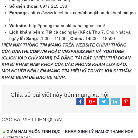
Số điện thoại:
0977 215 198
Fanpage:
https://www.facebook.com/phongkhamdakhoahaingoa
i
Website:
http://phongkhamdakhoahaingoai.com/
Lịch khám bệnh:
Tất cả các ngày (Kể cả Thứ 7, Chủ Nhật và
ngày lễ)
Sáng:
7h00 – 11h00 ;
Chiều:
14h00 – 18h00
HIỆN NAY THÔNG TIN MẠNG TRÊN WEBSITE CHÍNH THỐNG
CỦA
DANTRI.COM.VN
HOẶC
VNXPRESS.NET
VÀ
YOUTUBE
(CLICK VÀO CHỮ XANH) ĐÃ ĐĂNG TẢI RẤT NHIỀU THỦ ĐOẠN
KHI ĐI KHÁM NAM KHOA CỦA CÁC PHÒNG KHÁM LỪA ĐẢO.
MỌI NGƯỜI NÊN LÊN MẠNG TÌM HIỂU KĨ TRƯỚC KHI ĐI THĂM
KHÁM BỆNH ĐỂ BẢO VỆ MÌNH.
Chia sẻ bài viết này trên mạng xã hội
CÁC BÀI VIẾT LIÊN QUAN
GIẢM HAM MUỐN TINH DỤC – KHÁM SINH LÝ NAM Ở THANH HOÁ