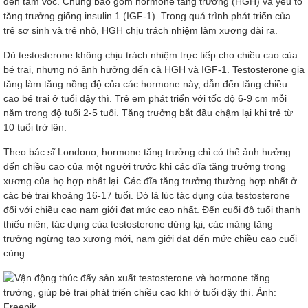
đến tầm vóc. Chúng bao gồm hormone tăng trưởng (HGH) và yếu tố
tăng trưởng giống insulin 1 (IGF-1). Trong quá trình phát triển của
trẻ sơ sinh và trẻ nhỏ, HGH chịu trách nhiệm làm xương dài ra.
Dù testosterone không chịu trách nhiệm trực tiếp cho chiều cao của
bé trai, nhưng nó ảnh hưởng đến cả HGH và IGF-1. Testosterone gia
tăng làm tăng nồng độ của các hormone này, dẫn đến tăng chiều
cao bé trai ở tuổi dậy thì. Trẻ em phát triển với tốc độ 6-9 cm mỗi
năm trong độ tuổi 2-5 tuổi. Tăng trưởng bắt đầu chậm lại khi trẻ từ
10 tuổi trở lên.
Theo bác sĩ Londono, hormone tăng trưởng chỉ có thể ảnh hưởng
đến chiều cao của một người trước khi các đĩa tăng trưởng trong
xương của họ hợp nhất lại. Các đĩa tăng trưởng thường hợp nhất ở
các bé trai khoảng 16-17 tuổi. Đó là lúc tác dụng của testosterone
đối với chiều cao nam giới đạt mức cao nhất. Đến cuối độ tuổi thanh
thiếu niên, tác dụng của testosterone dừng lại, các mảng tăng
trưởng ngừng tạo xương mới, nam giới đạt đến mức chiều cao cuối
cùng.