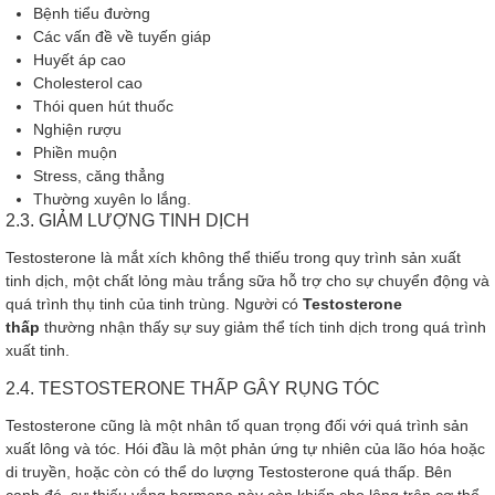
Bệnh tiểu đường
Các vấn đề về tuyến giáp
Huyết áp cao
Cholesterol cao
Thói quen hút thuốc
Nghiện rượu
Phiền muộn
Stress, căng thẳng
Thường xuyên lo lắng.
2.3. GIẢM LƯỢNG TINH DỊCH
Testosterone là mắt xích không thể thiếu trong quy trình sản xuất
tinh dịch, một chất lỏng màu trắng sữa hỗ trợ cho sự chuyển động và
quá trình thụ tinh của tinh trùng. Người có
Testosterone
thấp
thường nhận thấy sự suy giảm thể tích tinh dịch trong quá trình
xuất tinh.
2.4. TESTOSTERONE THẤP GÂY RỤNG TÓC
Testosterone cũng là một nhân tố quan trọng đối với quá trình sản
xuất lông và tóc. Hói đầu là một phản ứng tự nhiên của lão hóa hoặc
di truyền, hoặc còn có thể do lượng Testosterone quá thấp. Bên
cạnh đó, sự thiếu vắng hormone này còn khiến cho lông trên cơ thể