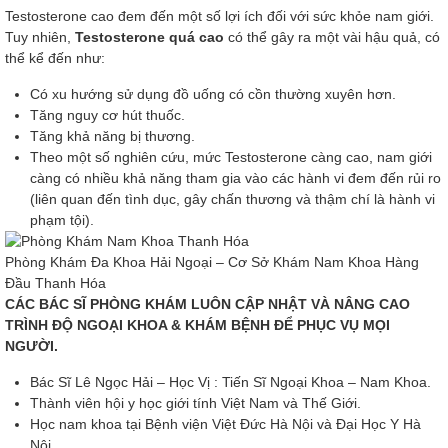
Testosterone cao đem đến một số lợi ích đối với sức khỏe nam giới.
Tuy nhiên,
Testosterone quá cao
có thể gây ra một vài hậu quả, có
thể kể đến như:
Có xu hướng sử dụng đồ uống có cồn thường xuyên hơn.
Tăng nguy cơ hút thuốc.
Tăng khả năng bị thương.
Theo một số nghiên cứu, mức Testosterone càng cao, nam giới
càng có nhiều khả năng tham gia vào các hành vi đem đến rủi ro
(liên quan đến tình dục, gây chấn thương và thậm chí là hành vi
phạm tội).
Phòng Khám Đa Khoa Hải Ngoại – Cơ Sở Khám Nam Khoa Hàng
Đầu Thanh Hóa
CÁC BÁC SĨ PHÒNG KHÁM LUÔN CẬP NHẬT VÀ NÂNG CAO
TRÌNH ĐỘ NGOẠI KHOA & KHÁM BỆNH ĐỂ PHỤC VỤ MỌI
NGƯỜI.
Bác Sĩ Lê Ngọc Hải – Học Vị : Tiến Sĩ Ngoại Khoa – Nam Khoa.
Thành viên hội y học giới tính Việt Nam và Thế Giới.
Học nam khoa tại Bệnh viện Việt Đức Hà Nội và Đại Học Y Hà
Nội.