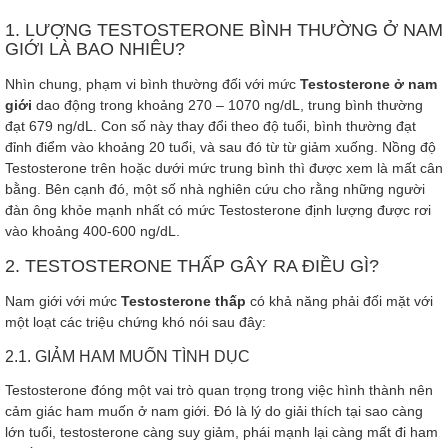
1. LƯỢNG TESTOSTERONE BÌNH THƯỜNG Ở NAM
GIỚI LÀ BAO NHIÊU?
Nhìn chung, phạm vi bình thường đối với mức
Testosterone ở nam
giới
dao động trong khoảng 270 – 1070 ng/dL, trung bình thường
đạt 679 ng/dL. Con số này thay đổi theo độ tuổi, bình thường đạt
đỉnh điểm vào khoảng 20 tuổi, và sau đó từ từ giảm xuống. Nồng độ
Testosterone trên hoặc dưới mức trung bình thì được xem là mất cân
bằng. Bên cạnh đó, một số nhà nghiên cứu cho rằng những người
đàn ông khỏe mạnh nhất có mức Testosterone định lượng được rơi
vào khoảng 400-600 ng/dL.
2. TESTOSTERONE THẤP GÂY RA ĐIỀU GÌ?
Nam giới với mức
Testosterone thấp
có khả năng phải đối mặt với
một loạt các triệu chứng khó nói sau đây:
2.1. GIẢM HAM MUỐN TÌNH DỤC
Testosterone đóng một vai trò quan trọng trong việc hình thành nên
cảm giác ham muốn ở nam giới. Đó là lý do giải thích tại sao càng
lớn tuổi, testosterone càng suy giảm, phái mạnh lại càng mất đi ham