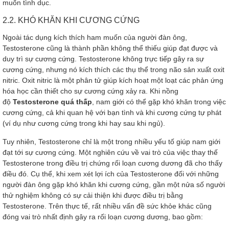
muốn tình dục.
2.2. KHÓ KHĂN KHI CƯƠNG CỨNG
Ngoài tác dụng kích thích ham muốn của người đàn ông,
Testosterone cũng là thành phần không thể thiếu giúp đạt được và
duy trì sự cương cứng. Testosterone không trực tiếp gây ra sự
cương cứng, nhưng nó kích thích các thụ thể trong não sản xuất oxit
nitric. Oxit nitric là một phân tử giúp kích hoạt một loạt các phản ứng
hóa học cần thiết cho sự cương cứng xảy ra. Khi nồng
độ
Testosterone quá thấp
, nam giới có thể gặp khó khăn trong việc
cương cứng, cả khi quan hệ với bạn tình và khi cương cứng tự phát
(ví dụ như cương cứng trong khi hay sau khi ngủ).
Tuy nhiên, Testosterone chỉ là một trong nhiều yếu tố giúp nam giới
đạt tới sự cương cứng. Một nghiên cứu về vai trò của việc thay thế
Testosterone trong điều trị chứng rối loạn cương dương đã cho thấy
điều đó. Cụ thể, khi xem xét lợi ích của Testosterone đối với những
người đàn ông gặp khó khăn khi cương cứng, gần một nửa số người
thử nghiệm không có sự cải thiện khi được điều trị bằng
Testosterone. Trên thực tế, rất nhiều vấn đề sức khỏe khác cũng
đóng vai trò nhất định gây ra rối loạn cương dương, bao gồm: