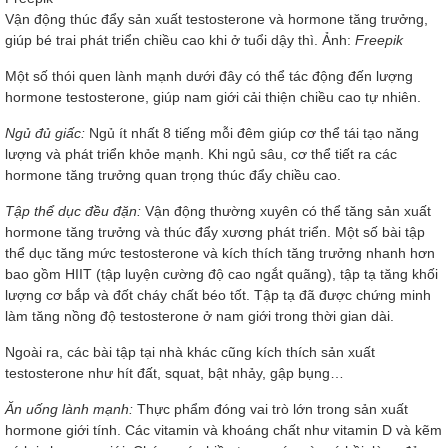
Vận động thúc đẩy sản xuất testosterone và hormone tăng trưởng,
giúp bé trai phát triển chiều cao khi ở tuổi dậy thì. Ảnh:
Freepik
Một số thói quen lành mạnh dưới đây có thể tác động đến lượng
hormone testosterone, giúp nam giới cải thiện chiều cao tự nhiên.
Ngủ đủ giấc:
Ngủ ít nhất 8 tiếng mỗi đêm giúp cơ thể tái tạo năng
lượng và phát triển khỏe mạnh. Khi ngủ sâu, cơ thể tiết ra các
hormone tăng trưởng quan trọng thúc đẩy chiều cao.
Tập thể dục đều đặn:
Vận động thường xuyên có thể tăng sản xuất
hormone tăng trưởng và thúc đẩy xương phát triển. Một số bài tập
thể dục tăng mức testosterone và kích thích tăng trưởng nhanh hơn
bao gồm HIIT (tập luyện cường độ cao ngắt quãng), tập tạ tăng khối
lượng cơ bắp và đốt cháy chất béo tốt. Tập tạ đã được chứng minh
làm tăng nồng độ testosterone ở nam giới trong thời gian dài.
Ngoài ra, các bài tập tại nhà khác cũng kích thích sản xuất
testosterone như hít đất, squat, bật nhảy, gập bụng…
Ăn uống lành mạnh:
Thực phẩm đóng vai trò lớn trong sản xuất
hormone giới tính. Các vitamin và khoáng chất như vitamin D và kẽm