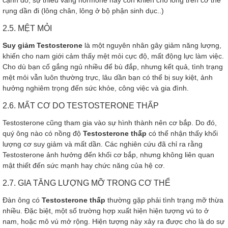
rụng dần đi (lông chân, lông ở bộ phận sinh dục..)
2.5. MỆT MỎI
Suy giảm Testosterone
là một nguyên nhân gây giảm năng lượng,
khiến cho nam giới cảm thấy mệt mỏi cực độ, mất động lực làm việc.
Cho dù bạn cố gắng ngủ nhiều để bù đắp, nhưng kết quả, tình trạng
mệt mỏi vẫn luôn thường trực, lâu dần bạn có thể bị suy kiệt, ảnh
hưởng nghiêm trọng đến sức khỏe, công việc và gia đình.
2.6. MẤT CƠ DO TESTOSTERONE THẤP
Testosterone cũng tham gia vào sự hình thành nên cơ bắp. Do đó,
quý ông nào có nồng độ
Testosterone thấp
có thể nhận thấy khối
lượng cơ suy giảm và mất dần. Các nghiên cứu đã chỉ ra rằng
Testosterone ảnh hưởng đến khối cơ bắp, nhưng không liên quan
mật thiết đến sức mạnh hay chức năng của hệ cơ.
2.7. GIA TĂNG LƯỢNG MỠ TRONG CƠ THỂ
Đàn ông có
Testosterone thấp
thường gặp phải tình trạng mỡ thừa
nhiều. Đặc biệt, một số trường hợp xuất hiện hiện tượng vú to ở
nam, hoặc mô vú mở rộng. Hiện tượng này xảy ra được cho là do sự