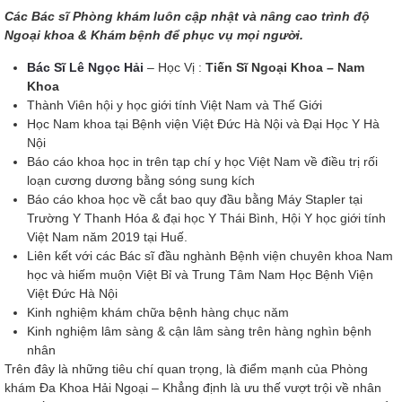
Các Bác sĩ Phòng khám luôn cập nhật và nâng cao trình độ
Ngoại khoa & Khám bệnh để phục vụ mọi người.
Bác Sĩ Lê Ngọc Hải
– Học Vị :
Tiến Sĩ Ngoại Khoa – Nam
Khoa
Thành Viên hội y học giới tính Việt Nam và Thế Giới
Học Nam khoa tại Bệnh viện Việt Đức Hà Nội và Đại Học Y Hà
Nội
Báo cáo khoa học in trên tạp chí y học Việt Nam về điều trị rối
loạn cương dương bằng sóng sung kích
Báo cáo khoa học về cắt bao quy đầu bằng Máy Stapler tại
Trường Y Thanh Hóa & đại học Y Thái Bình, Hội Y học giới tính
Việt Nam năm 2019 tại Huế.
Liên kết với các Bác sĩ đầu nghành Bệnh viện chuyên khoa Nam
học và hiếm muộn Việt Bỉ và Trung Tâm Nam Học Bệnh Viện
Việt Đức Hà Nội
Kinh nghiệm khám chữa bệnh hàng chục năm
Kinh nghiệm lâm sàng & cận lâm sàng trên hàng nghìn bệnh
nhân
Trên đây là những tiêu chí quan trọng, là điểm mạnh của Phòng
khám Đa Khoa Hải Ngoại – Khẳng định là ưu thế vượt trội về nhân