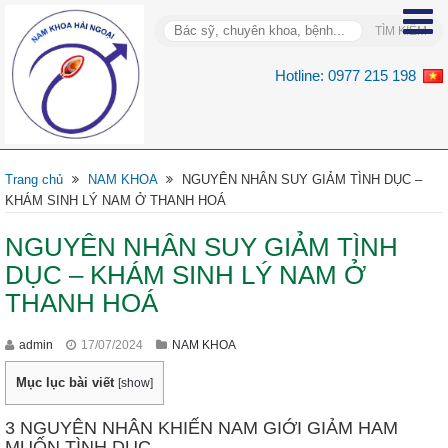
Hotline:
0977 215 198
Trang chủ
NAM KHOA
NGUYÊN NHÂN SUY GIẢM TÌNH DỤC –
KHÁM SINH LÝ NAM Ở THANH HOÁ
NGUYÊN NHÂN SUY GIẢM TÌNH
DỤC – KHÁM SINH LÝ NAM Ở
THANH HOÁ
admin
17/07/2024
NAM KHOA
Mục lục bài viết
[
show
]
3 NGUYÊN NHÂN KHIẾN NAM GIỚI GIẢM HAM
MUỐN TÌNH DỤC