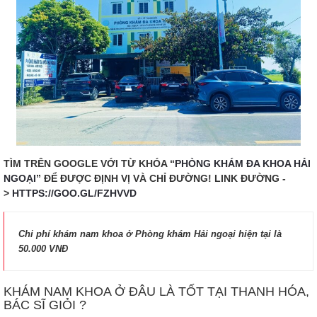
TÌM TRÊN GOOGLE VỚI TỪ KHÓA “
PHÒNG KHÁM ĐA KHOA HẢI
NGOẠI
” ĐỂ ĐƯỢC ĐỊNH VỊ VÀ CHỈ ĐƯỜNG! LINK ĐƯỜNG -
>
HTTPS://GOO.GL/FZHVVD
Chi phí khám nam khoa ở Phòng khám Hải ngoại hiện tại là
50.000 VNĐ
KHÁM NAM KHOA Ở ĐÂU LÀ TỐT TẠI THANH HÓA,
BÁC SĨ GIỎI ?