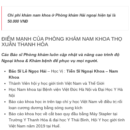
Chi phí khám nam khoa ở Phòng khám Hải ngoại hiện tại là
50.000 VNĐ
ĐIỂM MẠNH CỦA PHÒNG KHÁM NAM KHOA THỌ
XUÂN THANH HÓA
Các Bác sĩ Phòng khám luôn cập nhật và nâng cao trình độ
Ngoại khoa & Khám bệnh để phục vụ mọi người.
Bác Sĩ Lê Ngọc Hải
– Học Vị :
Tiến Sĩ Ngoại Khoa – Nam
Khoa
Thành Viên hội y học giới tính Việt Nam và Thế Giới
Học Nam khoa tại Bệnh viện Việt Đức Hà Nội và Đại Học Y Hà
Nội
Báo cáo khoa học in trên tạp chí y học Việt Nam về điều trị rối
loạn cương dương bằng sóng sung kích
Báo cáo khoa học về cắt bao quy đầu bằng Máy Stapler tại
Trường Y Thanh Hóa & đại học Y Thái Bình, Hội Y học giới tính
Việt Nam năm 2019 tại Huế.