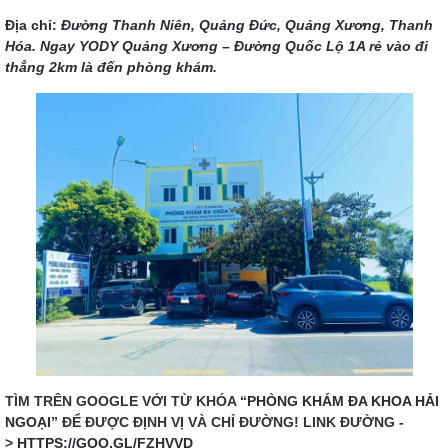
Địa chỉ:
Đường Thanh Niên, Quảng Đức, Quảng Xương, Thanh
Hóa. Ngay YODY Quảng Xương – Đường Quốc Lộ 1A rẻ vào đi
thẳng 2km là đến phòng khám.
TÌM TRÊN GOOGLE VỚI TỪ KHÓA “
PHÒNG KHÁM ĐA KHOA HẢI
NGOẠI
” ĐỂ ĐƯỢC ĐỊNH VỊ VÀ CHỈ ĐƯỜNG! LINK ĐƯỜNG -
>
HTTPS://GOO.GL/FZHVVD