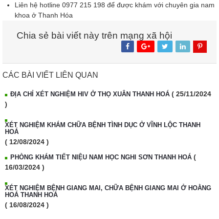
Liên hệ hotline 0977 215 198 để được khám với chuyên gia nam
khoa ở Thanh Hóa
Chia sẻ bài viết này trên mạng xã hội
CÁC BÀI VIẾT LIÊN QUAN
( 25/11/2024
ĐỊA CHỈ XÉT NGHIỆM HIV Ở THỌ XUÂN THANH HOÁ
)
XÉT NGHIỆM KHÁM CHỮA BỆNH TÌNH DỤC Ở VĨNH LỘC THANH
HOÁ
( 12/08/2024 )
(
PHÒNG KHÁM TIẾT NIỆU NAM HỌC NGHI SƠN THANH HOÁ
16/03/2024 )
XÉT NGHIỆM BỆNH GIANG MAI, CHỮA BỆNH GIANG MAI Ở HOẰNG
HOÁ THANH HOÁ
( 16/08/2024 )