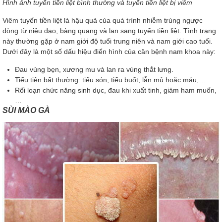
Hình ảnh tuyến tiền liệt bình thường và tuyến tiền liệt bị viêm
Viêm tuyến tiền liệt là hậu quả của quá trình nhiễm trùng ngược
dòng từ niệu đạo, bàng quang và lan sang tuyến tiền liệt. Tình trạng
này thường gặp ở nam giới độ tuổi trung niên và nam giới cao tuổi.
Dưới đây là một số dấu hiệu điển hình của căn bệnh nam khoa này:
Đau vùng bẹn, xương mu và lan ra vùng thắt lưng.
Tiểu tiện bất thường: tiểu són, tiểu buốt, lẫn mủ hoặc máu,…
Rối loạn chức năng sinh dục, đau khi xuất tinh, giảm ham muốn,
…
SÙI MÀO GÀ