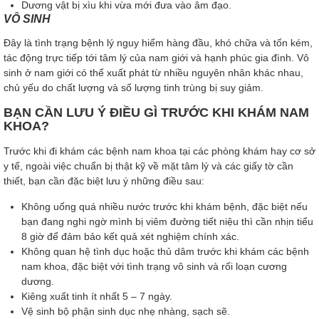
Dương vật bị xìu khi vừa mới đưa vào âm đạo.
VÔ SINH
Đây là tình trạng bệnh lý nguy hiểm hàng đầu, khó chữa và tốn kém,
tác động trực tiếp tới tâm lý của nam giới và hạnh phúc gia đình. Vô
sinh ở nam giới có thể xuất phát từ nhiều nguyên nhân khác nhau,
chủ yếu do chất lượng và số lượng tinh trùng bị suy giảm.
BẠN CẦN LƯU Ý ĐIỀU GÌ TRƯỚC KHI KHÁM NAM
KHOA?
Trước khi đi khám các bệnh nam khoa tại các phòng khám hay cơ sở
y tế, ngoài việc chuẩn bị thật kỹ về mặt tâm lý và các giấy tờ cần
thiết, bạn cần đặc biệt lưu ý những điều sau:
Không uống quá nhiều nước trước khi khám bệnh, đặc biệt nếu
bạn đang nghi ngờ mình bị viêm đường tiết niệu thì cần nhịn tiểu
8 giờ để đảm bảo kết quả xét nghiệm chính xác.
Không quan hệ tình dục hoặc thủ dâm trước khi khám các bệnh
nam khoa, đặc biệt với tình trạng vô sinh và rối loạn cương
dương.
Kiêng xuất tinh ít nhất 5 – 7 ngày.
Vệ sinh bộ phận sinh dục nhẹ nhàng, sạch sẽ.