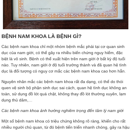
BỆNH NAM KHOA LÀ BỆNH GÌ?
Các bệnh nam khoa chỉ một nhóm bệnh mắc phải tại cơ quan sinh
dục của nam giới, có thể gây ra nhiều biến chứng nguy hiểm, đặc
biệt là vô sinh. Bệnh có thể xuất hiện trên nam giới ở bất kỳ độ tuổi
nào. Tuy nhiên, nam giới ở độ tuổi trưởng thành và đã quan hệ tình
dục là đối tượng có nguy cơ mắc các bệnh nam khoa cao hơn hẳn.
Nguyên nhân mắc các bệnh nam khoa rất đa dạng, có thể do thói
quen vệ sinh bộ phận sinh dục sai cách, quan hệ tình dục không an
toàn, sử dụng đồ lót quá chật, không thay đồ lót thường xuyên, lạm
dụng thủ dâm,…
Các bệnh nam khoa ảnh hưởng nghiêm trọng đến tâm lý nam giới
Một số bệnh nam khoa có triệu chứng không rõ ràng, khiến cho rất
nhiều người chủ quan, từ đó bệnh tiến triển nhanh chóng, gây ra hậu