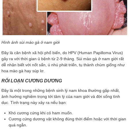
Hình ảnh sùi mào gà ở nam giới
Đây là căn bệnh xã hội phổ biến, do HPV (Human Papilloma Virus)
gây ra với thời gian ủ bệnh từ 2-9 tháng. Sùi mào gà ở nam giới rất
dễ nhận biết với nốt sẩn, ú nhú phát triển, tụ thành chùm giống như
hoa mào gà hay súp lơ.
RỐI LOẠN CƯƠNG DƯƠNG
Đây là một trong những bệnh sinh lý nam khoa thường gặp nhất,
ảnh hưởng nghiêm trọng tới tâm lý của nam giới và đời sống tình
dục. Tình trạng này xảy ra nếu bạn:
Khó cương cứng khi có ham muốn.
Cương cứng dương vật không đúng thời điểm hoặc với thời gian
quá ngắn.