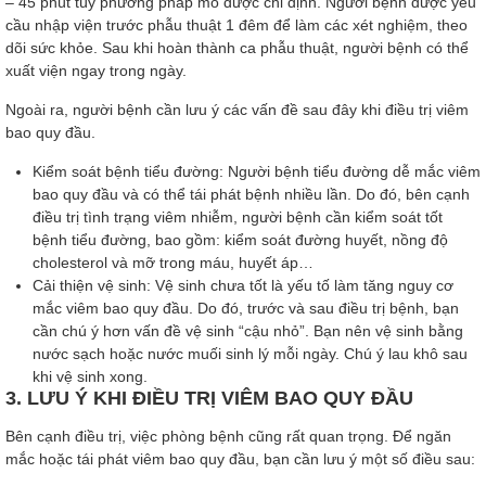
– 45 phút tùy phương pháp mổ được chỉ định. Người bệnh được yêu
cầu nhập viện trước phẫu thuật 1 đêm để làm các xét nghiệm, theo
dõi sức khỏe. Sau khi hoàn thành ca phẫu thuật, người bệnh có thể
xuất viện ngay trong ngày.
Ngoài ra, người bệnh cần lưu ý các vấn đề sau đây khi điều trị viêm
bao quy đầu.
Kiểm soát bệnh tiểu đường: Người bệnh tiểu đường dễ mắc viêm
bao quy đầu và có thể tái phát bệnh nhiều lần. Do đó, bên cạnh
điều trị tình trạng viêm nhiễm, người bệnh cần kiểm soát tốt
bệnh tiểu đường, bao gồm: kiểm soát đường huyết, nồng độ
cholesterol và mỡ trong máu, huyết áp…
Cải thiện vệ sinh: Vệ sinh chưa tốt là yếu tố làm tăng nguy cơ
mắc viêm bao quy đầu. Do đó, trước và sau điều trị bệnh, bạn
cần chú ý hơn vấn đề vệ sinh “cậu nhỏ”. Bạn nên vệ sinh bằng
nước sạch hoặc nước muối sinh lý mỗi ngày. Chú ý lau khô sau
khi vệ sinh xong.
3. LƯU Ý KHI ĐIỀU TRỊ VIÊM BAO QUY ĐẦU
Bên cạnh điều trị, việc phòng bệnh cũng rất quan trọng. Để ngăn
mắc hoặc tái phát viêm bao quy đầu, bạn cần lưu ý một số điều sau: