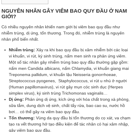
NGUYÊN NHÂN GÂY VIÊM BAO QUY ĐẦU Ở NAM
GIỚI?
Có nhiều nguyên nhân khiến nam giới bị viêm bao quy đầu như
nhiễm trùng, dị ứng, tổn thương. Trong đó, nhiễm trùng là nguyên
nhân phổ biến nhất.
Nhiễm trùng:
Xảy ra khi bao quy đầu bị xâm nhiễm bởi các loại
vi khuẩn, vi rút, ký sinh trùng, nấm men sinh ra phản ứng viêm.
Một số tác nhân gây nhiễm trùng bao quy đầu thường gặp gồm:
nấm men Candida albicans, nấm Chlamydia, vi khuẩn giang mai
Treponema pallidum, vi khuẩn lậu Neisseria gonorrhoeae,
Streptococcus pyogenes, Staphylococcus, vi rút u nhú ở người
(Human papillomavirus), vi rút gây mụn cóc sinh dục (Herpes
simplex virus), ký sinh trùng Trichomonas vaginalis…
Dị ứng:
Phản ứng dị ứng, kích ứng với hóa chất trong xà phòng,
sữa tắm, dung dịch vệ sinh, chất tẩy rửa, bao cao su, nước hồ
bơi… có thể gây ra viêm bao quy đầu.
Tổn thương:
Vùng da quy đầu bị tổn thương do cọ xát, va chạm
tạo ra vết thương hở tạo điều kiện để tác nhân có hại xâm nhập,
gây viêm bao quy đầu.