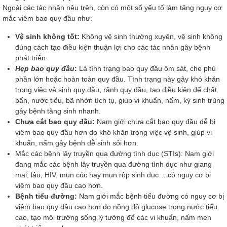
Ngoài các tác nhân nêu trên, còn có một số yếu tố làm tăng nguy cơ
mắc viêm bao quy đầu như:
Vệ sinh không tốt:
Không vệ sinh thường xuyên, vệ sinh không
đúng cách tạo điều kiện thuận lợi cho các tác nhân gây bệnh
phát triển.
Hẹp bao quy đầu
:
Là tình trạng bao quy đầu ôm sát, che phủ
phần lớn hoặc hoàn toàn quy đầu. Tình trạng này gây khó khăn
trong việc vệ sinh quy đầu, rãnh quy đầu, tạo điều kiện để chất
bẩn, nước tiểu, bã nhờn tích tụ, giúp vi khuẩn, nấm, ký sinh trùng
gây bệnh tăng sinh nhanh.
Chưa cắt bao quy đầu:
Nam giới chưa cắt bao quy đầu dễ bị
viêm bao quy đầu hơn do khó khăn trong việc vệ sinh, giúp vi
khuẩn, nấm gây bệnh dễ sinh sôi hơn.
Mắc các bệnh lây truyền qua đường tình dục (STIs): Nam giới
đang mắc các bệnh lây truyền qua đường tình dục như giang
mai, lậu, HIV, mụn cóc hay mụn rộp sinh dục… có nguy cơ bị
viêm bao quy đầu cao hơn.
Bệnh tiểu đường:
Nam giới mắc bệnh tiểu đường có nguy cơ bị
viêm bao quy đầu cao hơn do nồng độ glucose trong nước tiểu
cao, tạo môi trường sống lý tưởng để các vi khuẩn, nấm men