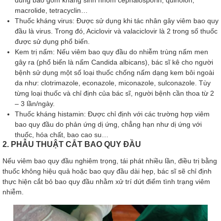
macrolide, tetracyclin…
Thuốc kháng virus: Được sử dụng khi tác nhân gây viêm bao quy
đầu là virus. Trong đó, Aciclovir và valaciclovir là 2 trong số thuốc
được sử dụng phổ biến.
Kem trị nấm: Nếu viêm bao quy đầu do nhiễm trùng nấm men
gây ra (phổ biến là nấm Candida albicans), bác sĩ kê cho người
bệnh sử dụng một số loại thuốc chống nấm dạng kem bôi ngoài
da như: clotrimazole, econazole, miconazole, sulconazole. Tùy
từng loại thuốc và chỉ định của bác sĩ, người bệnh cần thoa từ 2
– 3 lần/ngày.
Thuốc kháng histamin: Được chỉ định với các trường hợp viêm
bao quy đầu do phản ứng dị ứng, chẳng hạn như dị ứng với
thuốc, hóa chất, bao cao su…
2. PHẪU THUẬT CẮT BAO QUY ĐẦU
Nếu viêm bao quy đầu nghiêm trọng, tái phát nhiều lần, điều trị bằng
thuốc không hiệu quả hoặc bao quy đầu dài hẹp, bác sĩ sẽ chỉ định
thực hiện cắt bỏ bao quy đầu nhằm xử trí dứt điểm tình trạng viêm
nhiễm.