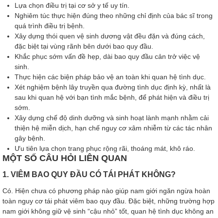
Lựa chọn điều trị tại cơ sở y tế uy tín.
Nghiêm túc thực hiện đúng theo những chỉ định của bác sĩ trong
quá trình điều trị bệnh.
Xây dựng thói quen vệ sinh dương vật đều đặn và đúng cách,
đặc biệt tại vùng rãnh bên dưới bao quy đầu.
Khắc phục sớm vấn đề hẹp, dài bao quy đầu cản trở việc vệ
sinh.
Thực hiện các biện pháp bảo vệ an toàn khi quan hệ tình dục.
Xét nghiệm bệnh lây truyền qua đường tình dục định kỳ, nhất là
sau khi quan hệ với bạn tình mắc bệnh, để phát hiện và điều trị
sớm.
Xây dựng chế độ dinh dưỡng và sinh hoạt lành mạnh nhằm cải
thiện hệ miễn dịch, hạn chế nguy cơ xâm nhiễm từ các tác nhân
gây bệnh.
Ưu tiên lựa chọn trang phục rộng rãi, thoáng mát, khô ráo.
MỘT SỐ CÂU HỎI LIÊN QUAN
1. VIÊM BAO QUY ĐẦU CÓ TÁI PHÁT KHÔNG?
Có. Hiện chưa có phương pháp nào giúp nam giới ngăn ngừa hoàn
toàn nguy cơ tái phát viêm bao quy đầu. Đặc biệt, những trường hợp
nam giới không giữ vệ sinh “cậu nhỏ” tốt, quan hệ tình dục không an