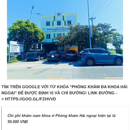
TÌM TRÊN GOOGLE VỚI TỪ KHÓA “
PHÒNG KHÁM ĐA KHOA HẢI
NGOẠI
” ĐỂ ĐƯỢC ĐỊNH VỊ VÀ CHỈ ĐƯỜNG! LINK ĐƯỜNG -
>
HTTPS://GOO.GL/FZHVVD
Chi phí khám nam khoa ở Phòng khám Hải ngoại hiện tại là
50.000 VNĐ