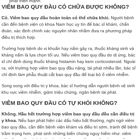
phát triển mạnh.
VIÊM BAO QUY ĐẦU CÓ CHỮA ĐƯỢC KHÔNG?
Có. Viêm bao quy đầu hoàn toàn có thể chữa khỏi.
Người bệnh
cần đến bệnh viện có khoa Nam học uy tín để bác sĩ khám, chẩn
đoán, xác định chính xác nguyên nhân nhằm đưa ra phương pháp
điều trị thích hợp.
Trường hợp bệnh do vi khuẩn hay nấm gây ra, thuốc kháng sinh và
kháng nấm là lựa chọn tối ưu. Nếu viêm bao quy đầu do dị ứng, bác
sĩ chỉ định dùng thuốc kháng histamin hay kem corticosteroid. Ngoài
ra, với trường hợp viêm bao quy đầu nặng, tái phát nhiều lần, bác sĩ
chỉ định làm phẫu thuật cắt bao quy đầu để loại bỏ ổ viêm nhiễm.
Song song với điều trị y khoa, bác sĩ hướng dẫn người bệnh vệ sinh
khu vực viêm nhiễm, giảm triệu chứng, ngăn bệnh tái phát.
VIÊM BAO QUY ĐẦU CÓ TỰ KHỎI KHÔNG?
Không. Hầu hết trường hợp viêm bao quy đầu đều cần điều trị
y khoa.
Nếu bạn phát hiện các dấu hiệu bất thường, nghi ngờ viêm
bao quy đầu, cần đến bệnh viện khám và điều trị sớm, tránh để bệnh
trầm trọng hơn, phát sinh những biến chứng nguy hiểm như: viêm