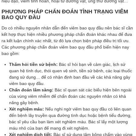
niệu đạo, viêm tinh hoàn, hoại tử dương vật, ung thư dương vật…
PHƯƠNG PHÁP CHẨN ĐOÁN TÌNH TRẠNG VIÊM
BAO QUY ĐẦU
Do có nhiều nguyên nhân dẫn đến viêm bao quy đầu nên bác sĩ cần
kết hợp thực hiện nhiều phương pháp chẩn đoán khác nhau để đưa
ra kết luận chính xác nhất, từ đó lựa chọn biện pháp điều trị tối ưu.
Các phương pháp chẩn đoán viêm bao quy đầu phổ biến hiện nay
bao gồm:
Thăm hỏi tiền sử bệnh:
Bác sĩ hỏi bạn về cảm giác, lịch sử
quan hệ tình dục, thói quen vệ sinh, tiền sử bệnh, các loại thuốc
đang sử dụng… để có nhận định ban đầu về các khả năng gây
viêm bao quy đầu.
Chẩn đoán lâm sàng:
Bác sĩ quan sát các biểu hiện bên ngoài
của vùng viêm nhiễm để chẩn đoán các nguyên nhân có khả
năng gây bệnh.
Xét nghiệm máu:
Nếu nghi ngờ viêm bao quy đầu có liên quan
đến bệnh lây truyền qua đường tình dục hoặc bệnh tiểu đường,
bác sĩ yêu cầu bạn làm xét nghiệm máu. Bác sĩ lấy một lượng
máu nhỏ của bạn để mang đi xét nghiệm.
Xét nghiệm dịch tiết:
Bác sĩ sử dụng tăm bông chấm vào vùng