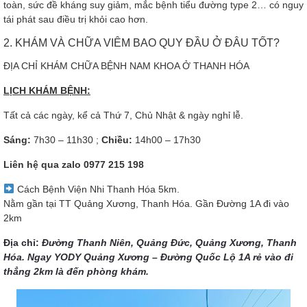
toàn, sức đề kháng suy giảm, mắc bệnh tiểu đường type 2… có nguy
tái phát sau điều trị khỏi cao hơn.
2. KHÁM VÀ CHỮA VIÊM BAO QUY ĐẦU Ở ĐÂU TỐT?
ĐỊA CHỈ KHÁM CHỮA BỆNH NAM KHOA Ở THANH HÓA
LỊCH KHÁM BỆNH:
Tất cả các ngày, kể cả Thứ 7, Chủ Nhật & ngày nghỉ lễ.
Sáng:
7h30 – 11h30 ;
Chiều:
14h00 – 17h30
Liên hệ qua zalo
0977 215 198
Cách Bệnh Viện Nhi Thanh Hóa 5km.
Nằm gần tại TT Quảng Xương, Thanh Hóa. Gần Đường 1A đi vào
2km
Địa chỉ:
Đường Thanh Niên, Quảng Đức, Quảng Xương, Thanh
Hóa. Ngay YODY Quảng Xương – Đường Quốc Lộ 1A rẻ vào đi
thẳng 2km là đến phòng khám.