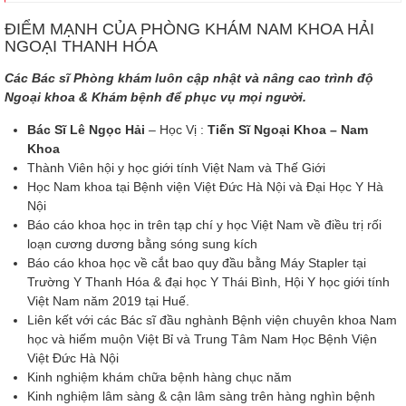
ĐIỂM MẠNH CỦA PHÒNG KHÁM NAM KHOA HẢI
NGOẠI THANH HÓA
Các Bác sĩ Phòng khám luôn cập nhật và nâng cao trình độ
Ngoại khoa & Khám bệnh để phục vụ mọi người.
Bác Sĩ Lê Ngọc Hải
– Học Vị :
Tiến Sĩ Ngoại Khoa – Nam
Khoa
Thành Viên hội y học giới tính Việt Nam và Thế Giới
Học Nam khoa tại Bệnh viện Việt Đức Hà Nội và Đại Học Y Hà
Nội
Báo cáo khoa học in trên tạp chí y học Việt Nam về điều trị rối
loạn cương dương bằng sóng sung kích
Báo cáo khoa học về cắt bao quy đầu bằng Máy Stapler tại
Trường Y Thanh Hóa & đại học Y Thái Bình, Hội Y học giới tính
Việt Nam năm 2019 tại Huế.
Liên kết với các Bác sĩ đầu nghành Bệnh viện chuyên khoa Nam
học và hiếm muộn Việt Bỉ và Trung Tâm Nam Học Bệnh Viện
Việt Đức Hà Nội
Kinh nghiệm khám chữa bệnh hàng chục năm
Kinh nghiệm lâm sàng & cận lâm sàng trên hàng nghìn bệnh