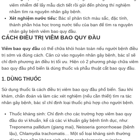
viêm nhiễm để lấy mẫu dịch tiết rồi gửi đến phòng thí nghiệm
nhằm tìm ra nguyên nhân gây bệnh.
Xét nghiệm nước tiểu:
Bác sĩ phân tích màu sắc, đặc tính,
thành phần hóa học trong nước tiểu của bạn để tìm ra nguyên
nhân gây bệnh viêm bao quy đầu.
CÁCH ĐIỀU TRỊ VIÊM BAO QUY ĐẦU
Viêm bao quy đầu
có thể chữa khỏi hoàn toàn nếu người bệnh điều
trị sớm và đúng cách. Căn cứ vào nguyên nhân gây bệnh, bác sĩ sẽ
chỉ định phương án điều trị tối ưu. Hiện có 2 phương pháp chữa viêm
bao quy đầu phổ biến là dùng thuốc và phẫu thuật cắt bao quy đầu.
1. DÙNG THUỐC
Sử dụng thuốc là cách điều trị viêm bao quy đầu phổ biến. Sau khi
khám, chẩn đoán và làm các xét nghiệm (nếu cần thiết) tìm ra tác
nhân gây bệnh, bác sĩ chỉ định loại thuốc phù hợp cho người bệnh.
Thuốc kháng sinh: Chỉ định cho các trường hợp viêm bao quy
đầu do vi khuẩn, kể cả các vi khuẩn gây bệnh tình dục, như:
Treponema pallidum (giang mai), Neisseria gonorrhoeae (bệnh
lậu), Chlamydia trachomatis… Một số loại kháng sinh thường
dùng bao gồm kháng sinh nhóm cephalosporin, quinolon,