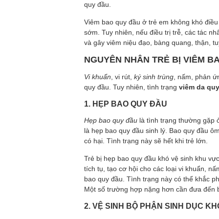
quy đầu.
Viêm bao quy đầu ở trẻ em không khó điều
sớm. Tuy nhiên, nếu điều trị trễ, các tác 
và gây viêm niệu đạo, bàng quang, thận, tuy
NGUYÊN NHÂN TRẺ BỊ VIÊM B
Vi khuẩn
, vi rút,
ký sinh trùng
, nấm, phản ứn
quy đầu. Tuy nhiên, tình trạng
viêm da quy
1. HẸP BAO QUY ĐẦU
Hẹp bao quy đầu
là tình trạng thường gặp 
là hẹp bao quy đầu sinh lý. Bao quy đầu ôm
có hại. Tình trạng này sẽ hết khi trẻ lớn.
Trẻ bị hẹp bao quy đầu khó vệ sinh khu vự
tích tụ, tạo cơ hội cho các loại vi khuẩn, 
bao quy đầu. Tình trạng này có thể khắc ph
Một số trường hợp nặng hơn cần đưa đến b
2. VỆ SINH BỘ PHẬN SINH DỤC K