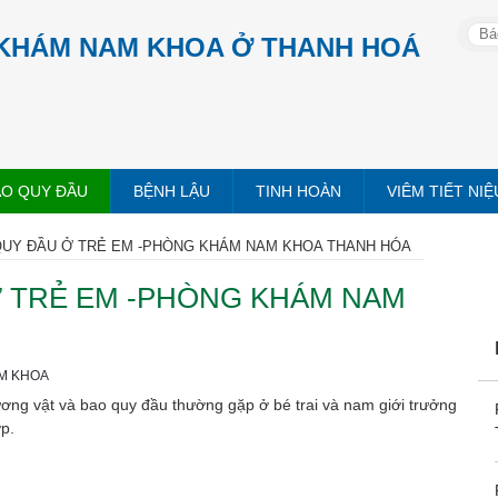
KHÁM NAM KHOA Ở THANH HOÁ
AO QUY ĐẦU
BỆNH LẬU
TINH HOÀN
VIÊM TIẾT NIỆ
QUY ĐẦU Ở TRẺ EM -PHÒNG KHÁM NAM KHOA THANH HÓA
Ở TRẺ EM -PHÒNG KHÁM NAM
M KHOA
ơng vật và bao quy đầu thường gặp ở bé trai và nam giới trưởng
p.