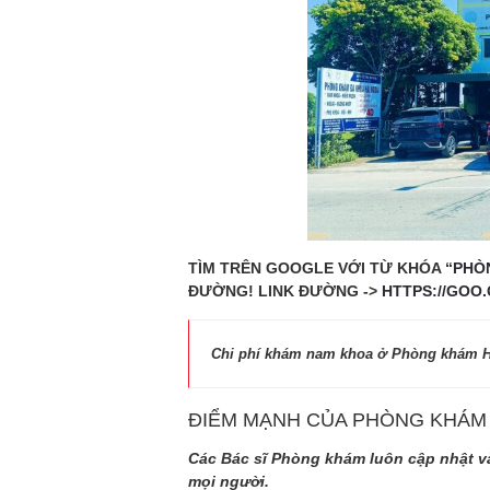
TÌM TRÊN GOOGLE VỚI TỪ KHÓA “
PHÒ
ĐƯỜNG! LINK ĐƯỜNG ->
HTTPS://GOO
Chi phí khám nam khoa ở Phòng khám Hải
ĐIỂM MẠNH CỦA PHÒNG KHÁM 
Các Bác sĩ Phòng khám luôn cập nhật 
mọi người.