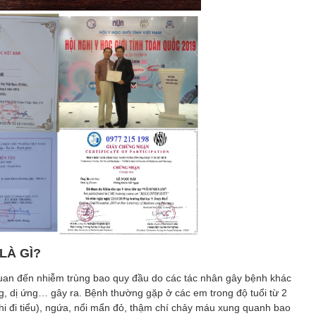
LÀ GÌ?
quan đến nhiễm trùng bao quy đầu do các tác nhân gây bệnh khác
ùng, dị ứng… gây ra. Bệnh thường gặp ở các em trong độ tuổi từ 2
 khi đi tiểu), ngứa, nổi mẩn đỏ, thậm chí chảy máu xung quanh bao