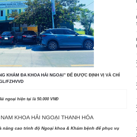
NG KHÁM ĐA KHOA HẢI NGOẠI
” ĐỂ ĐƯỢC ĐỊNH VỊ VÀ CHỈ
.GL/FZHVVD
 ngoại hiện tại là 50.000 VNĐ
NAM KHOA HẢI NGOẠI THANH HÓA
và nâng cao trình độ Ngoại khoa & Khám bệnh để phục vụ