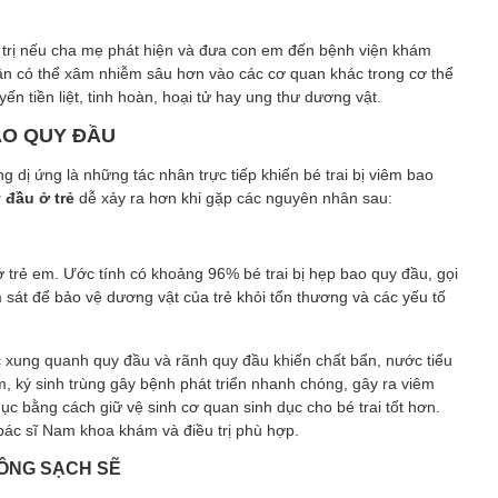
 trị nếu cha mẹ phát hiện và đưa con em đến bệnh viện khám
nhân có thể xâm nhiễm sâu hơn vào các cơ quan khác trong cơ thể
ến tiền liệt, tinh hoàn, hoại tử hay ung thư dương vật.
AO QUY ĐẦU
g dị ứng là những tác nhân trực tiếp khiến bé trai bị viêm bao
 đầu ở trẻ
dễ xảy ra hơn khi gặp các nguyên nhân sau:
ở trẻ em. Ước tính có khoảng 96% bé trai bị hẹp bao quy đầu, gọi
 sát để bảo vệ dương vật của trẻ khỏi tổn thương và các yếu tố
c xung quanh quy đầu và rãnh quy đầu khiến chất bẩn, nước tiểu
nấm, ký sinh trùng gây bệnh phát triển nhanh chóng, gây ra viêm
ục bằng cách giữ vệ sinh cơ quan sinh dục cho bé trai tốt hơn.
ác sĩ Nam khoa khám và điều trị phù hợp.
HÔNG SẠCH SẼ