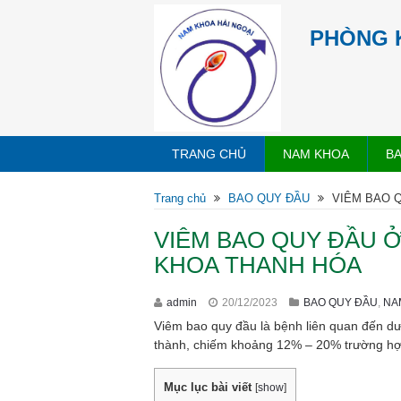
PHÒNG 
TRANG CHỦ
NAM KHOA
B
Trang chủ
BAO QUY ĐẦU
VIÊM BAO 
VIÊM BAO QUY ĐẦU 
KHOA THANH HÓA
admin
20/12/2023
BAO QUY ĐẦU
,
NA
Viêm bao quy đầu là bệnh liên quan đến dư
thành, chiếm khoảng 12% – 20% trường hợ
Mục lục bài viết
[
show
]